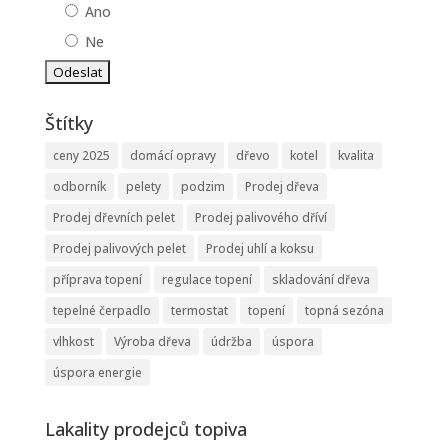
Ano
Ne
Štítky
ceny 2025
domácí opravy
dřevo
kotel
kvalita
odborník
pelety
podzim
Prodej dřeva
Prodej dřevních pelet
Prodej palivového dříví
Prodej palivových pelet
Prodej uhlí a koksu
příprava topení
regulace topení
skladování dřeva
tepelné čerpadlo
termostat
topení
topná sezóna
vlhkost
Výroba dřeva
údržba
úspora
úspora energie
Lakality prodejců topiva