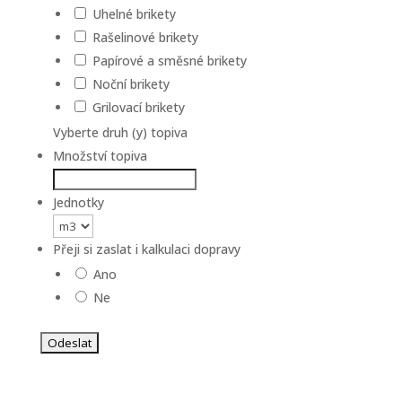
Uhelné brikety
Rašelinové brikety
Papírové a směsné brikety
Noční brikety
Grilovací brikety
Vyberte druh (y) topiva
Množství topiva
Jednotky
Přeji si zaslat i kalkulaci dopravy
Ano
Ne