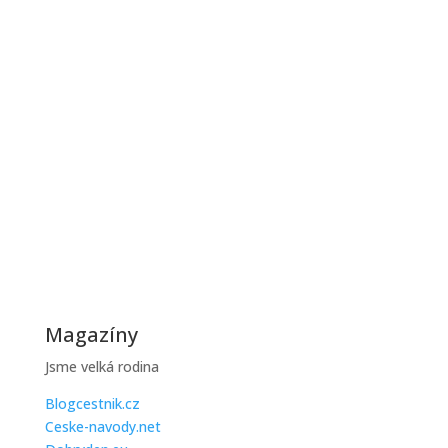
Jak řešit poruchy kotle v zimě
Zimní období je pro většinu domácností zatěžkávací
zkouškou, protože...
Jak ušetřit na topení během zimy
Zimní účty za topení mohou být vysoké, ale existuje
řada praktických...
Magazíny
Jsme velká rodina
Blogcestnik.cz
Ceske-navody.net