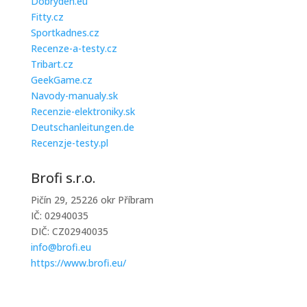
Dobryden.eu
Fitty.cz
Sportkadnes.cz
Recenze-a-testy.cz
Tribart.cz
GeekGame.cz
Navody-manualy.sk
Recenzie-elektroniky.sk
Deutschanleitungen.de
Recenzje-testy.pl
Brofi s.r.o.
Pičín 29, 25226 okr Příbram
IČ: 02940035
DIČ: CZ02940035
info@brofi.eu
https://www.brofi.eu/