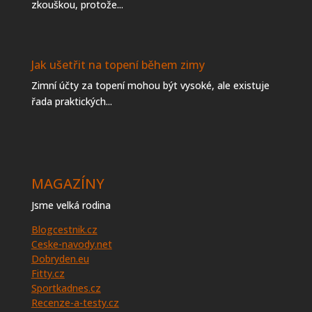
zkouškou, protože...
Jak ušetřit na topení během zimy
Zimní účty za topení mohou být vysoké, ale existuje
řada praktických...
MAGAZÍNY
Jsme velká rodina
Blogcestnik.cz
Ceske-navody.net
Dobryden.eu
Fitty.cz
Sportkadnes.cz
Recenze-a-testy.cz