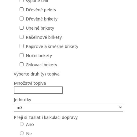
Sypané uhlí
Dřevěné pelety
Dřevěné brikety
Uhelné brikety
Rašelinové brikety
Papírové a směsné brikety
Noční brikety
Grilovací brikety
Vyberte druh (y) topiva
Množství topiva
Jednotky
Přeji si zaslat i kalkulaci dopravy
Ano
Ne