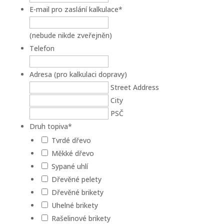
E-mail pro zaslání kalkulace
*
(nebude nikde zveřejněn)
Telefon
Adresa (pro kalkulaci dopravy)
Street Address
City
PSČ
Druh topiva
*
Tvrdé dřevo
Měkké dřevo
Sypané uhlí
Dřevěné pelety
Dřevěné brikety
Uhelné brikety
Rašelinové brikety