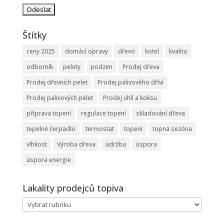
Štítky
ceny 2025
domácí opravy
dřevo
kotel
kvalita
odborník
pelety
podzim
Prodej dřeva
Prodej dřevních pelet
Prodej palivového dříví
Prodej palivových pelet
Prodej uhlí a koksu
příprava topení
regulace topení
skladování dřeva
tepelné čerpadlo
termostat
topení
topná sezóna
vlhkost
Výroba dřeva
údržba
úspora
úspora energie
Lakality prodejců topiva
Lakality
prodejců