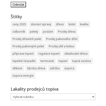
Štítky
ceny 2025
domácí opravy
dřevo
kotel
kvalita
odborník
pelety
podzim
Prodej dřeva
Prodej dřevních pelet
Prodej palivového dříví
Prodej palivových pelet
Prodej uhlí a koksu
příprava topení
regulace topení
skladování dřeva
tepelné čerpadlo
termostat
topení
topná sezóna
vlhkost
Výroba dřeva
údržba
úspora
úspora energie
Lakality prodejců topiva
Lakality
prodejců