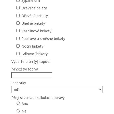
Sypané uhlí
Dřevěné pelety
Dřevěné brikety
Uhelné brikety
Rašelinové brikety
Papírové a směsné brikety
Noční brikety
Grilovací brikety
Vyberte druh (y) topiva
Množství topiva
Jednotky
Přeji si zaslat i kalkulaci dopravy
Ano
Ne