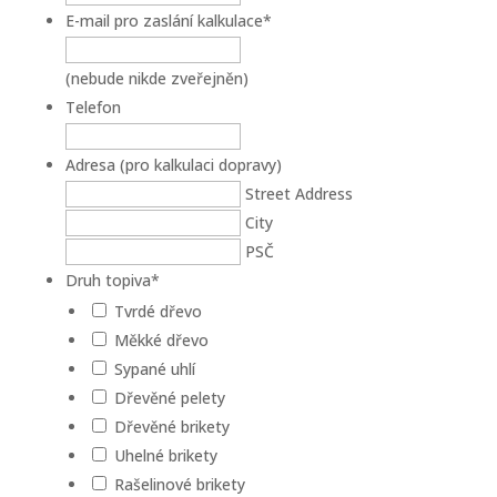
E-mail pro zaslání kalkulace
*
(nebude nikde zveřejněn)
Telefon
Adresa (pro kalkulaci dopravy)
Street Address
City
PSČ
Druh topiva
*
Tvrdé dřevo
Měkké dřevo
Sypané uhlí
Dřevěné pelety
Dřevěné brikety
Uhelné brikety
Rašelinové brikety