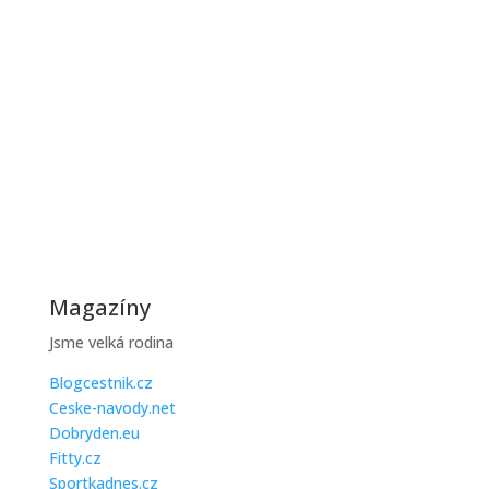
zkouškou, protože...
Jak ušetřit na topení během zimy
Zimní účty za topení mohou být vysoké, ale existuje
řada praktických...
Magazíny
Jsme velká rodina
Blogcestnik.cz
Ceske-navody.net
Dobryden.eu
Fitty.cz
Sportkadnes.cz