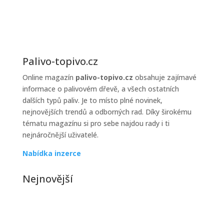
topiva
Palivo-topivo.cz
Online magazín
palivo-topivo.cz
obsahuje zajímavé
informace o palivovém dřevě, a všech ostatních
dalších typů paliv. Je to místo plné novinek,
nejnovějších trendů a odborných rad. Díky širokému
tématu magazínu si pro sebe najdou rady i ti
nejnáročnější uživatelé.
Nabídka inzerce
Nejnovější
Jak řešit poruchy kotle v zimě
Zimní období je pro většinu domácností zatěžkávací