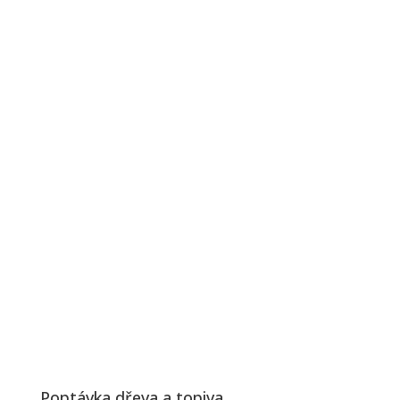
Poptávka dřeva a topiva