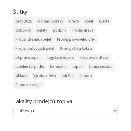
Štítky
ceny 2025
domácí opravy
dřevo
kotel
kvalita
odborník
pelety
podzim
Prodej dřeva
Prodej dřevních pelet
Prodej palivového dříví
Prodej palivových pelet
Prodej uhlí a koksu
příprava topení
regulace topení
skladování dřeva
tepelné čerpadlo
termostat
topení
topná sezóna
vlhkost
Výroba dřeva
údržba
úspora
úspora energie
Lakality prodejců topiva
Lakality
prodejců
topiva