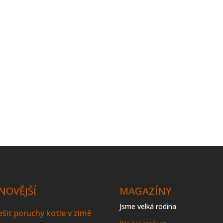
NOVĚJŠÍ
MAGAZÍNY
Jsme velká rodina
řešit poruchy kotle v zimě