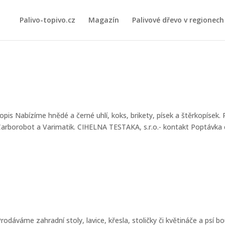
Palivo-topivo.cz
Magazín
Palivové dřevo v regionech
pis Nabízíme hnědé a černé uhlí, koks, brikety, písek a štěrkopísek. 
arborobot a Varimatik. CIHELNA TESTAKA, s.r.o.- kontakt Poptávka
odáváme zahradní stoly, lavice, křesla, stoličky či květináče a psí bo