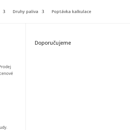
Druhy paliva
Poptávka kalkulace
Doporučujeme
Prodej
 cenové
udy.