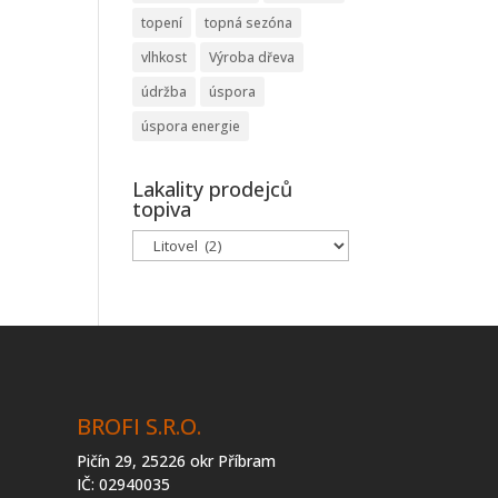
topení
topná sezóna
vlhkost
Výroba dřeva
údržba
úspora
úspora energie
Lakality prodejců
topiva
Lakality
prodejců
topiva
BROFI S.R.O.
Pičín 29, 25226 okr Příbram
IČ: 02940035