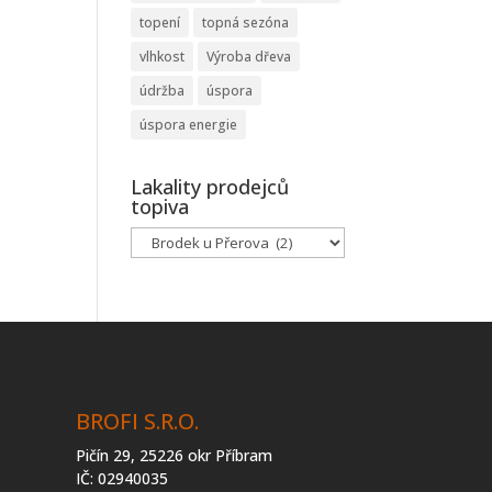
topení
topná sezóna
vlhkost
Výroba dřeva
údržba
úspora
úspora energie
Lakality prodejců
topiva
Lakality
prodejců
topiva
BROFI S.R.O.
Pičín 29, 25226 okr Příbram
IČ: 02940035