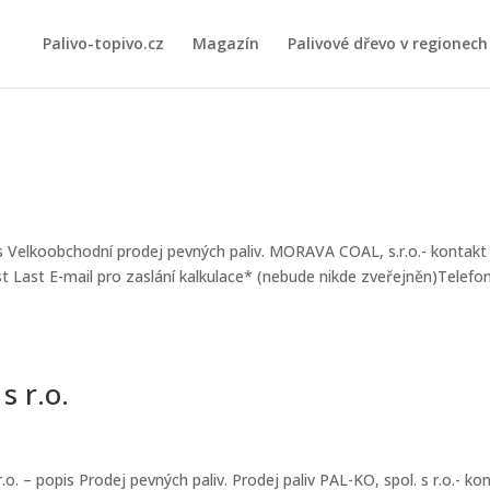
Palivo-topivo.cz
Magazín
Palivové dřevo v regionech
s Velkoobchodní prodej pevných paliv. MORAVA COAL, s.r.o.- kontakt
t Last E-mail pro zaslání kalkulace* (nebude nikde zveřejněn)Telef
s r.o.
.o. – popis Prodej pevných paliv. Prodej paliv PAL-KO, spol. s r.o.- ko