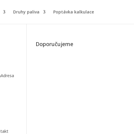
Druhy paliva
Poptávka kalkulace
Doporučujeme
onAdresa
ntakt