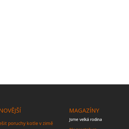
NOVĚJŠÍ
MAGAZÍNY
Jsme velká rodina
řešit poruchy kotle v zimě