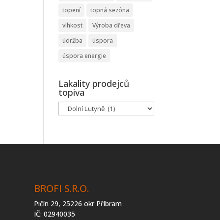
topení
topná sezóna
vlhkost
Výroba dřeva
údržba
úspora
úspora energie
Lakality prodejců
topiva
Lakality
prodejců
topiva
BROFI S.R.O.
Pičín 29, 25226 okr Příbram
IČ: 02940035