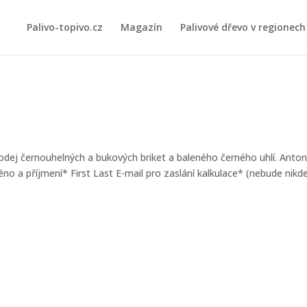
Palivo-topivo.cz
Magazín
Palivové dřevo v regionech
odej černouhelných a bukových briket a baleného černého uhlí. Anton
o a příjmení* First Last E-mail pro zaslání kalkulace* (nebude nikd