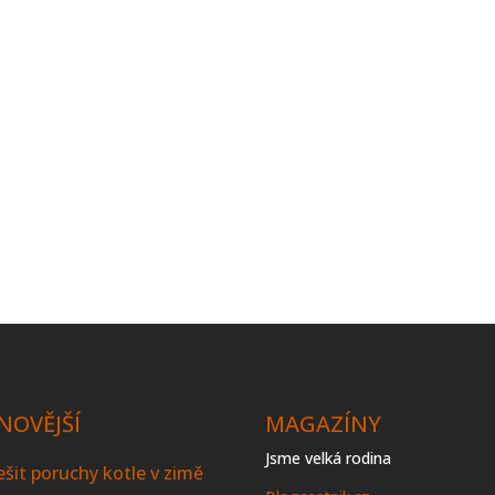
NOVĚJŠÍ
MAGAZÍNY
Jsme velká rodina
řešit poruchy kotle v zimě