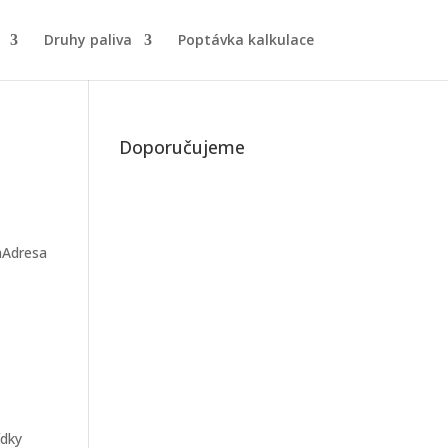
Druhy paliva
Poptávka kalkulace
Doporučujeme
onAdresa
ídky