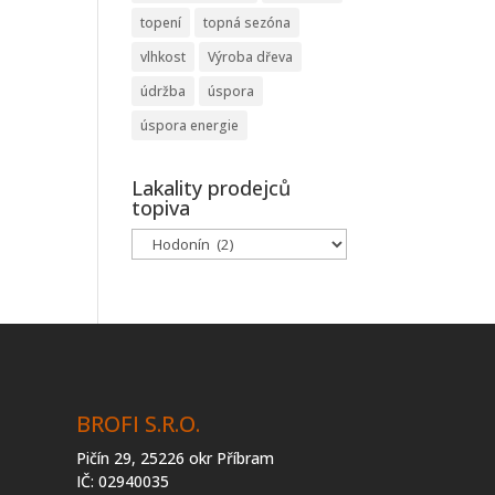
topení
topná sezóna
vlhkost
Výroba dřeva
údržba
úspora
úspora energie
Lakality prodejců
topiva
Lakality
prodejců
topiva
BROFI S.R.O.
Pičín 29, 25226 okr Příbram
IČ: 02940035