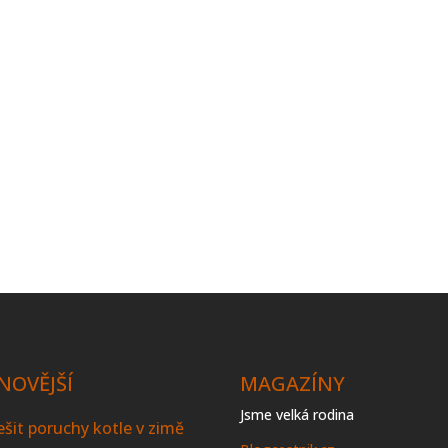
NOVĚJŠÍ
MAGAZÍNY
Jsme velká rodina
řešit poruchy kotle v zimě