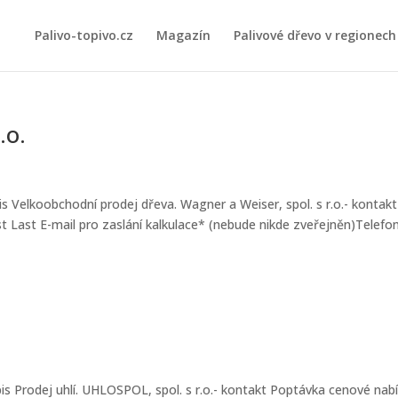
Palivo-topivo.cz
Magazín
Palivové dřevo v regionech
.o.
is Velkoobchodní prodej dřeva. Wagner a Weiser, spol. s r.o.- kontakt
t Last E-mail pro zaslání kalkulace* (nebude nikde zveřejněn)Telef
pis Prodej uhlí. UHLOSPOL, spol. s r.o.- kontakt Poptávka cenové nab