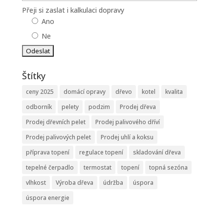
Přeji si zaslat i kalkulaci dopravy
Ano
Ne
Štítky
ceny 2025
domácí opravy
dřevo
kotel
kvalita
odborník
pelety
podzim
Prodej dřeva
Prodej dřevních pelet
Prodej palivového dříví
Prodej palivových pelet
Prodej uhlí a koksu
příprava topení
regulace topení
skladování dřeva
tepelné čerpadlo
termostat
topení
topná sezóna
vlhkost
Výroba dřeva
údržba
úspora
úspora energie