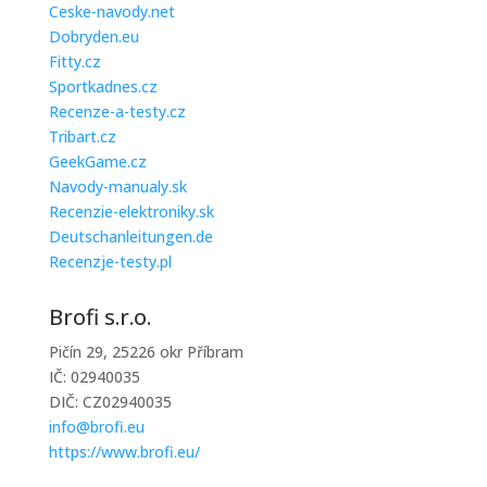
Ceske-navody.net
Dobryden.eu
Fitty.cz
Sportkadnes.cz
Recenze-a-testy.cz
Tribart.cz
GeekGame.cz
Navody-manualy.sk
Recenzie-elektroniky.sk
Deutschanleitungen.de
Recenzje-testy.pl
Brofi s.r.o.
Pičín 29, 25226 okr Příbram
IČ: 02940035
DIČ: CZ02940035
info@brofi.eu
https://www.brofi.eu/