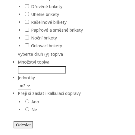
Dřevěné brikety
Uhelné brikety
Rašelinové brikety
Papírové a směsné brikety
Noční brikety
Grilovací brikety
Vyberte druh (y) topiva
Množství topiva
Jednotky
Přeji si zaslat i kalkulaci dopravy
Ano
Ne