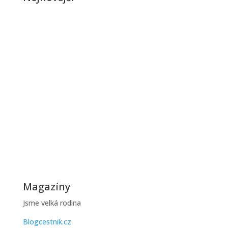
Jak řešit poruchy kotle v zimě
Zimní období je pro většinu domácností zatěžkávací
zkouškou, protože...
Jak ušetřit na topení během zimy
Zimní účty za topení mohou být vysoké, ale existuje
řada praktických...
Magazíny
Jsme velká rodina
Blogcestnik.cz