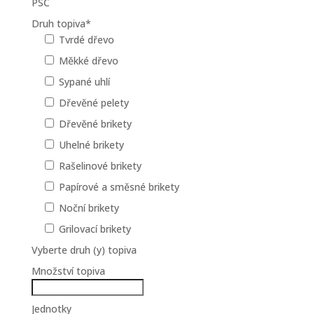
PSČ
Druh topiva
*
Tvrdé dřevo
Měkké dřevo
Sypané uhlí
Dřevěné pelety
Dřevěné brikety
Uhelné brikety
Rašelinové brikety
Papírové a směsné brikety
Noční brikety
Grilovací brikety
Vyberte druh (y) topiva
Množství topiva
Jednotky