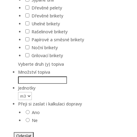
Dřevěné pelety
Dřevěné brikety
Uhelné brikety
Rašelinové brikety
Papírové a směsné brikety
Noční brikety
Grilovací brikety
Vyberte druh (y) topiva
Množství topiva
Jednotky
Přeji si zaslat i kalkulaci dopravy
Ano
Ne