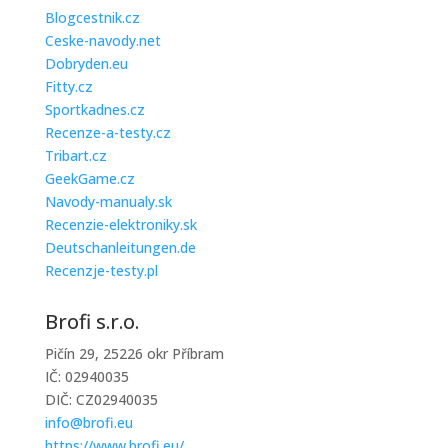
Blogcestnik.cz
Ceske-navody.net
Dobryden.eu
Fitty.cz
Sportkadnes.cz
Recenze-a-testy.cz
Tribart.cz
GeekGame.cz
Navody-manualy.sk
Recenzie-elektroniky.sk
Deutschanleitungen.de
Recenzje-testy.pl
Brofi s.r.o.
Pičín 29, 25226 okr Příbram
IČ: 02940035
DIČ: CZ02940035
info@brofi.eu
https://www.brofi.eu/