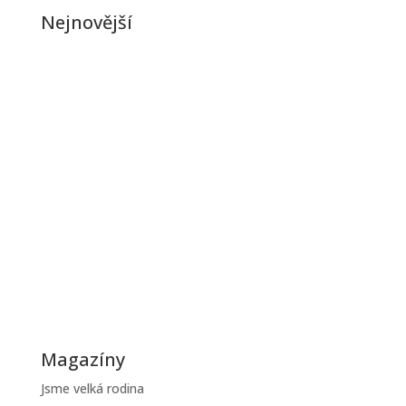
Nejnovější
Jak řešit poruchy kotle v zimě
Zimní období je pro většinu domácností zatěžkávací
zkouškou, protože...
Jak ušetřit na topení během zimy
Zimní účty za topení mohou být vysoké, ale existuje
řada praktických...
Magazíny
Jsme velká rodina