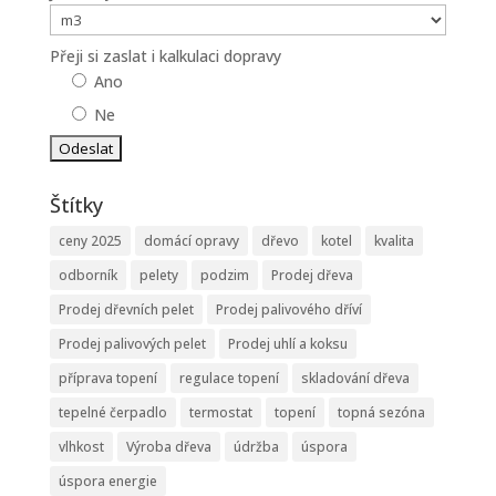
Přeji si zaslat i kalkulaci dopravy
Ano
Ne
Štítky
ceny 2025
domácí opravy
dřevo
kotel
kvalita
odborník
pelety
podzim
Prodej dřeva
Prodej dřevních pelet
Prodej palivového dříví
Prodej palivových pelet
Prodej uhlí a koksu
příprava topení
regulace topení
skladování dřeva
tepelné čerpadlo
termostat
topení
topná sezóna
vlhkost
Výroba dřeva
údržba
úspora
úspora energie