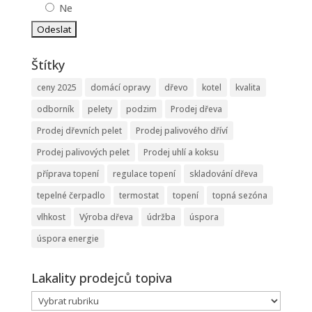
Ne
Štítky
ceny 2025
domácí opravy
dřevo
kotel
kvalita
odborník
pelety
podzim
Prodej dřeva
Prodej dřevních pelet
Prodej palivového dříví
Prodej palivových pelet
Prodej uhlí a koksu
příprava topení
regulace topení
skladování dřeva
tepelné čerpadlo
termostat
topení
topná sezóna
vlhkost
Výroba dřeva
údržba
úspora
úspora energie
Lakality prodejců topiva
Lakality