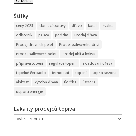
Štítky
ceny 2025
domácí opravy
dřevo
kotel
kvalita
odborník
pelety
podzim
Prodej dřeva
Prodej dřevních pelet
Prodej palivového dříví
Prodej palivových pelet
Prodej uhlí a koksu
příprava topení
regulace topení
skladování dřeva
tepelné čerpadlo
termostat
topení
topná sezóna
vlhkost
Výroba dřeva
údržba
úspora
úspora energie
Lakality prodejců topiva
Lakality
prodejců
topiva