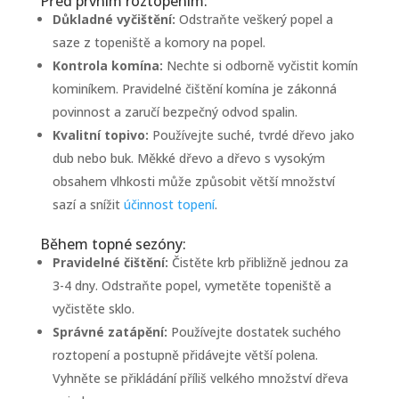
Před prvním roztopením:
Důkladné vyčištění:
Odstraňte veškerý popel a
saze z topeniště a komory na popel.
Kontrola komína:
Nechte si odborně vyčistit komín
kominíkem. Pravidelné čištění komína je zákonná
povinnost a zaručí bezpečný odvod spalin.
Kvalitní topivo:
Používejte suché, tvrdé dřevo jako
dub nebo buk. Měkké dřevo a dřevo s vysokým
obsahem vlhkosti může způsobit větší množství
sazí a snížit
účinnost topení
.
Během topné sezóny:
Pravidelné čištění:
Čistěte krb přibližně jednou za
3-4 dny. Odstraňte popel, vymetěte topeniště a
vyčistěte sklo.
Správné zatápění:
Používejte dostatek suchého
roztopení a postupně přidávejte větší polena.
Vyhněte se přikládání příliš velkého množství dřeva