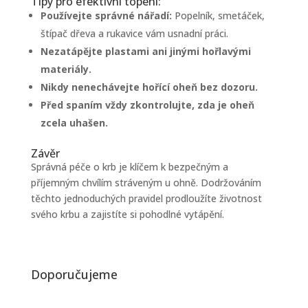
Tipy pro efektivní topení:
Používejte správné nářadí:
Popelník, smetáček,
štípač dřeva a rukavice vám usnadní práci.
Nezatápějte plastami ani jinými hořlavými
materiály.
Nikdy nenechávejte hořící oheň bez dozoru.
Před spaním vždy zkontrolujte, zda je oheň
zcela uhašen.
Závěr
Správná péče o krb je klíčem k bezpečným a
příjemným chvílím stráveným u ohně. Dodržováním
těchto jednoduchých pravidel prodloužíte životnost
svého krbu a zajistíte si pohodlné vytápění.
Doporučujeme