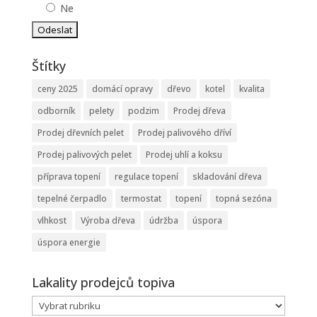
Ne
Štítky
ceny 2025
domácí opravy
dřevo
kotel
kvalita
odborník
pelety
podzim
Prodej dřeva
Prodej dřevních pelet
Prodej palivového dříví
Prodej palivových pelet
Prodej uhlí a koksu
příprava topení
regulace topení
skladování dřeva
tepelné čerpadlo
termostat
topení
topná sezóna
vlhkost
Výroba dřeva
údržba
úspora
úspora energie
Lakality prodejců topiva
Lakality