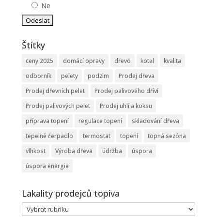
Ne
Štítky
ceny 2025
domácí opravy
dřevo
kotel
kvalita
odborník
pelety
podzim
Prodej dřeva
Prodej dřevních pelet
Prodej palivového dříví
Prodej palivových pelet
Prodej uhlí a koksu
příprava topení
regulace topení
skladování dřeva
tepelné čerpadlo
termostat
topení
topná sezóna
vlhkost
Výroba dřeva
údržba
úspora
úspora energie
Lakality prodejců topiva
Lakality